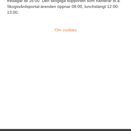
fredagar till 16:00. Den skogliga supporten som hanterar bl.a.
Skogsvårdsportal-ärenden öppnar 08:00, lunchstängt 12:00-
13:00.
Om cookies